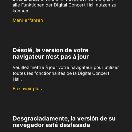
alle Funktionen der Digital Concert Hall nutzen zu
können.
Mehr erfahren
Désolé, la version de votre
navigateur n’est pas à jour
Veuillez mettre à jour votre navigateur pour utiliser
toutes les fonctionnalités de la Digital Concert
Hall.
En savoir plus
Desgraciadamente, la versión de su
navegador está desfasada