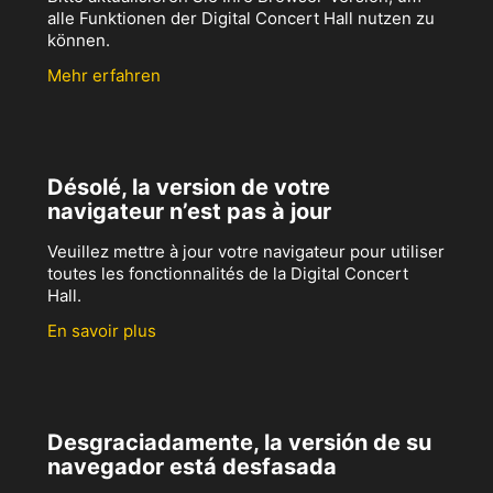
alle Funktionen der Digital Concert Hall nutzen zu
können.
Mehr erfahren
Désolé, la version de votre
navigateur n’est pas à jour
Veuillez mettre à jour votre navigateur pour utiliser
toutes les fonctionnalités de la Digital Concert
Hall.
En savoir plus
Desgraciadamente, la versión de su
navegador está desfasada