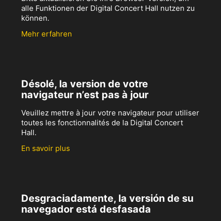
alle Funktionen der Digital Concert Hall nutzen zu
können.
Mehr erfahren
Désolé, la version de votre
navigateur n’est pas à jour
Veuillez mettre à jour votre navigateur pour utiliser
toutes les fonctionnalités de la Digital Concert
Hall.
En savoir plus
Desgraciadamente, la versión de su
navegador está desfasada