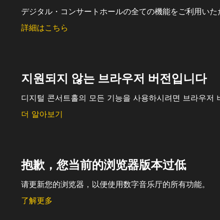
デジタル・コンサートホールの全ての機能をご利用いた
詳細はこちら
지원되지 않는 브라우저 버전입니다
디지털 콘서트홀의 모든 기능을 사용하시려면 브라우저 
더 알아보기
抱歉，您当前的浏览器版本过低
请更新您的浏览器，以便使用数字音乐厅的所有功能。
了解更多