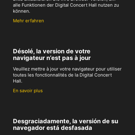
alle Funktionen der Digital Concert Hall nutzen zu
können.
Mehr erfahren
Désolé, la version de votre
navigateur n’est pas à jour
Veuillez mettre à jour votre navigateur pour utiliser
toutes les fonctionnalités de la Digital Concert
Hall.
En savoir plus
Desgraciadamente, la versión de su
navegador está desfasada