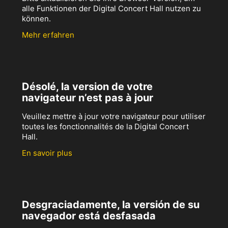
alle Funktionen der Digital Concert Hall nutzen zu
können.
Mehr erfahren
Désolé, la version de votre
navigateur n’est pas à jour
Veuillez mettre à jour votre navigateur pour utiliser
toutes les fonctionnalités de la Digital Concert
Hall.
En savoir plus
Desgraciadamente, la versión de su
navegador está desfasada