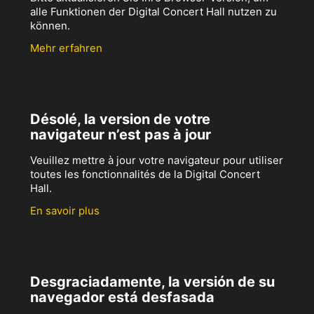
alle Funktionen der Digital Concert Hall nutzen zu
können.
Mehr erfahren
Désolé, la version de votre
navigateur n’est pas à jour
Veuillez mettre à jour votre navigateur pour utiliser
toutes les fonctionnalités de la Digital Concert
Hall.
En savoir plus
Desgraciadamente, la versión de su
navegador está desfasada