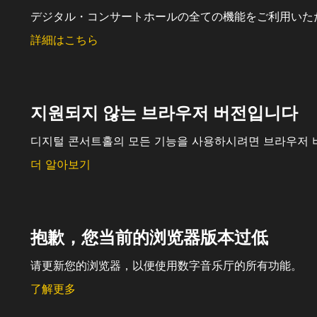
デジタル・コンサートホールの全ての機能をご利用いた
詳細はこちら
지원되지 않는 브라우저 버전입니다
디지털 콘서트홀의 모든 기능을 사용하시려면 브라우저 
더 알아보기
抱歉，您当前的浏览器版本过低
请更新您的浏览器，以便使用数字音乐厅的所有功能。
了解更多