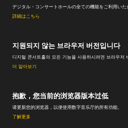
デジタル・コンサートホールの全ての機能をご利用いた
詳細はこちら
지원되지 않는 브라우저 버전입니다
디지털 콘서트홀의 모든 기능을 사용하시려면 브라우저 
더 알아보기
抱歉，您当前的浏览器版本过低
请更新您的浏览器，以便使用数字音乐厅的所有功能。
了解更多