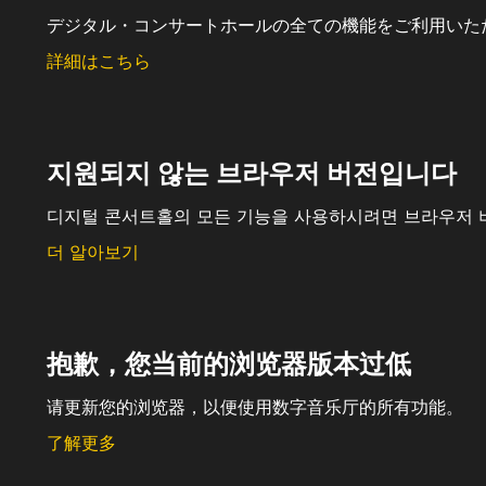
デジタル・コンサートホールの全ての機能をご利用いた
詳細はこちら
지원되지 않는 브라우저 버전입니다
디지털 콘서트홀의 모든 기능을 사용하시려면 브라우저 
더 알아보기
抱歉，您当前的浏览器版本过低
请更新您的浏览器，以便使用数字音乐厅的所有功能。
了解更多