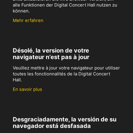
alle Funktionen der Digital Concert Hall nutzen zu
können.
Mehr erfahren
Désolé, la version de votre
navigateur n’est pas à jour
Veuillez mettre à jour votre navigateur pour utiliser
toutes les fonctionnalités de la Digital Concert
Hall.
En savoir plus
Desgraciadamente, la versión de su
navegador está desfasada