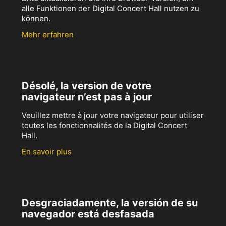
alle Funktionen der Digital Concert Hall nutzen zu
können.
Mehr erfahren
Désolé, la version de votre
navigateur n’est pas à jour
Veuillez mettre à jour votre navigateur pour utiliser
toutes les fonctionnalités de la Digital Concert
Hall.
En savoir plus
Desgraciadamente, la versión de su
navegador está desfasada