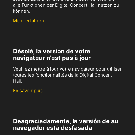
alle Funktionen der Digital Concert Hall nutzen zu
können.
Mehr erfahren
Désolé, la version de votre
navigateur n’est pas à jour
Veuillez mettre à jour votre navigateur pour utiliser
toutes les fonctionnalités de la Digital Concert
Hall.
En savoir plus
Desgraciadamente, la versión de su
navegador está desfasada