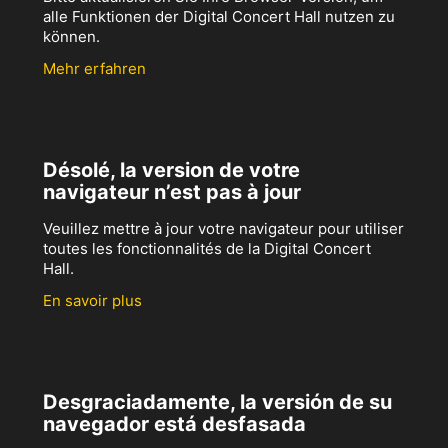
alle Funktionen der Digital Concert Hall nutzen zu
können.
Mehr erfahren
Désolé, la version de votre
navigateur n’est pas à jour
Veuillez mettre à jour votre navigateur pour utiliser
toutes les fonctionnalités de la Digital Concert
Hall.
En savoir plus
Desgraciadamente, la versión de su
navegador está desfasada