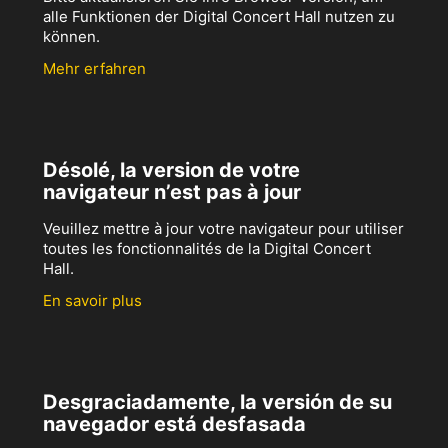
alle Funktionen der Digital Concert Hall nutzen zu
können.
Mehr erfahren
Désolé, la version de votre
navigateur n’est pas à jour
Veuillez mettre à jour votre navigateur pour utiliser
toutes les fonctionnalités de la Digital Concert
Hall.
En savoir plus
Desgraciadamente, la versión de su
navegador está desfasada