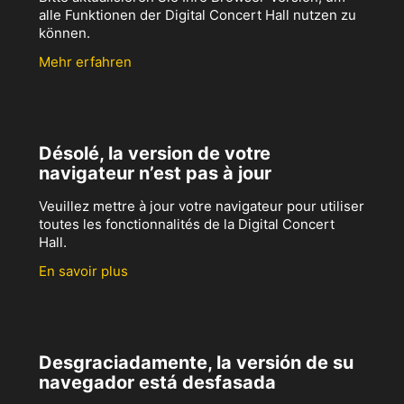
alle Funktionen der Digital Concert Hall nutzen zu
können.
Mehr erfahren
Désolé, la version de votre
navigateur n’est pas à jour
Veuillez mettre à jour votre navigateur pour utiliser
toutes les fonctionnalités de la Digital Concert
Hall.
En savoir plus
Desgraciadamente, la versión de su
navegador está desfasada