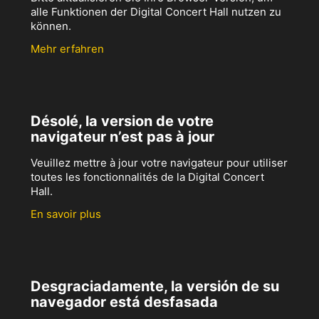
alle Funktionen der Digital Concert Hall nutzen zu
können.
Mehr erfahren
Désolé, la version de votre
navigateur n’est pas à jour
Veuillez mettre à jour votre navigateur pour utiliser
toutes les fonctionnalités de la Digital Concert
Hall.
En savoir plus
Desgraciadamente, la versión de su
navegador está desfasada