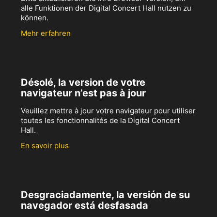
alle Funktionen der Digital Concert Hall nutzen zu
können.
Mehr erfahren
Désolé, la version de votre
navigateur n’est pas à jour
Veuillez mettre à jour votre navigateur pour utiliser
toutes les fonctionnalités de la Digital Concert
Hall.
En savoir plus
Desgraciadamente, la versión de su
navegador está desfasada