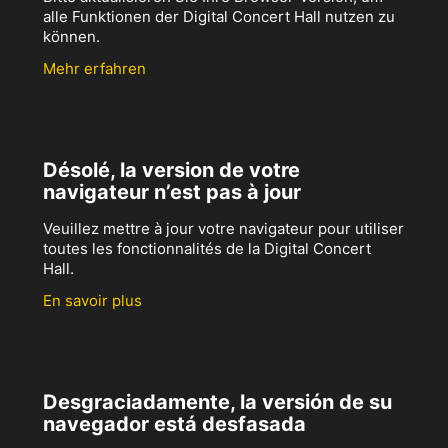
alle Funktionen der Digital Concert Hall nutzen zu
können.
Mehr erfahren
Désolé, la version de votre
navigateur n’est pas à jour
Veuillez mettre à jour votre navigateur pour utiliser
toutes les fonctionnalités de la Digital Concert
Hall.
En savoir plus
Desgraciadamente, la versión de su
navegador está desfasada