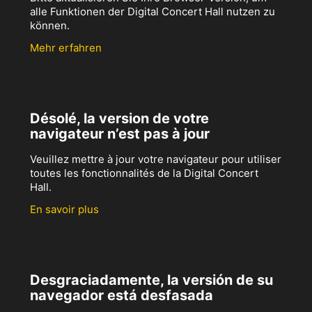
alle Funktionen der Digital Concert Hall nutzen zu
können.
Mehr erfahren
Désolé, la version de votre
navigateur n’est pas à jour
Veuillez mettre à jour votre navigateur pour utiliser
toutes les fonctionnalités de la Digital Concert
Hall.
En savoir plus
Desgraciadamente, la versión de su
navegador está desfasada