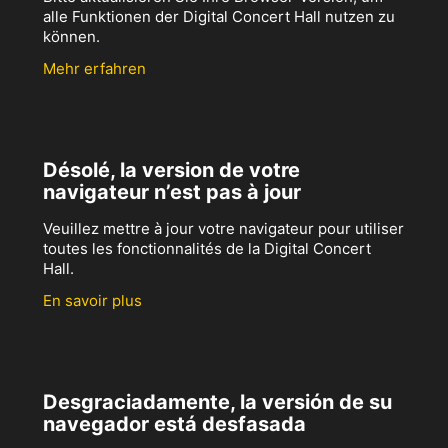
alle Funktionen der Digital Concert Hall nutzen zu
können.
Mehr erfahren
Désolé, la version de votre
navigateur n’est pas à jour
Veuillez mettre à jour votre navigateur pour utiliser
toutes les fonctionnalités de la Digital Concert
Hall.
En savoir plus
Desgraciadamente, la versión de su
navegador está desfasada