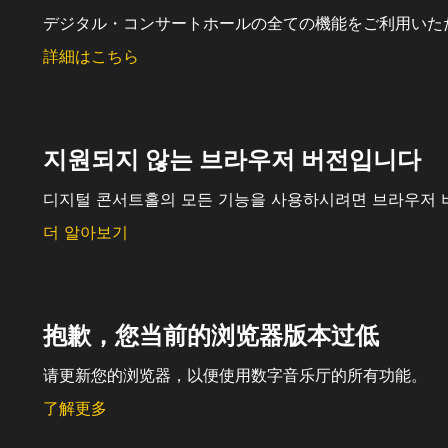
デジタル・コンサートホールの全ての機能をご利用いた
詳細はこちら
지원되지 않는 브라우저 버전입니다
디지털 콘서트홀의 모든 기능을 사용하시려면 브라우저 
더 알아보기
抱歉，您当前的浏览器版本过低
请更新您的浏览器，以便使用数字音乐厅的所有功能。
了解更多