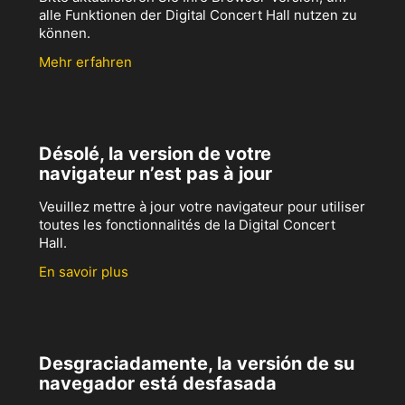
alle Funktionen der Digital Concert Hall nutzen zu
können.
Mehr erfahren
Désolé, la version de votre
navigateur n’est pas à jour
Veuillez mettre à jour votre navigateur pour utiliser
toutes les fonctionnalités de la Digital Concert
Hall.
En savoir plus
Desgraciadamente, la versión de su
navegador está desfasada