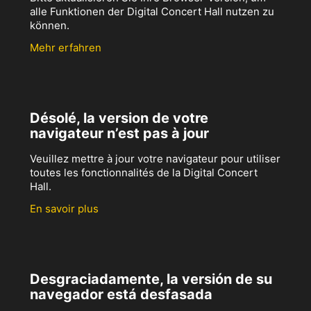
alle Funktionen der Digital Concert Hall nutzen zu
können.
Mehr erfahren
Désolé, la version de votre
navigateur n’est pas à jour
Veuillez mettre à jour votre navigateur pour utiliser
toutes les fonctionnalités de la Digital Concert
Hall.
En savoir plus
Desgraciadamente, la versión de su
navegador está desfasada