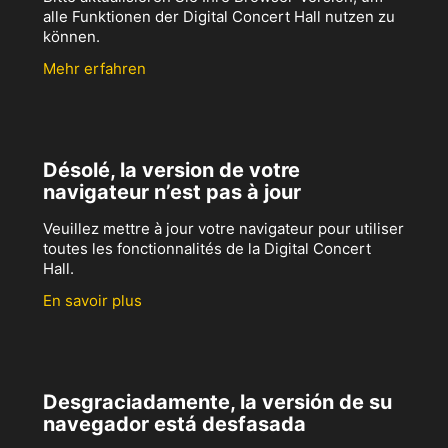
alle Funktionen der Digital Concert Hall nutzen zu
können.
Mehr erfahren
Désolé, la version de votre
navigateur n’est pas à jour
Veuillez mettre à jour votre navigateur pour utiliser
toutes les fonctionnalités de la Digital Concert
Hall.
En savoir plus
Desgraciadamente, la versión de su
navegador está desfasada