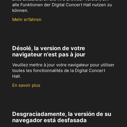
alle Funktionen der Digital Concert Hall nutzen zu
können.
Mehr erfahren
Désolé, la version de votre
navigateur n’est pas à jour
Veuillez mettre à jour votre navigateur pour utiliser
toutes les fonctionnalités de la Digital Concert
Hall.
En savoir plus
Desgraciadamente, la versión de su
navegador está desfasada