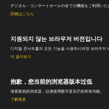
デジタル・コンサートホールの全ての機能をご利用いた
詳細はこちら
지원되지 않는 브라우저 버전입니다
디지털 콘서트홀의 모든 기능을 사용하시려면 브라우저 
더 알아보기
抱歉，您当前的浏览器版本过低
请更新您的浏览器，以便使用数字音乐厅的所有功能。
了解更多