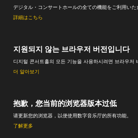
デジタル・コンサートホールの全ての機能をご利用いた
詳細はこちら
지원되지 않는 브라우저 버전입니다
디지털 콘서트홀의 모든 기능을 사용하시려면 브라우저 
더 알아보기
抱歉，您当前的浏览器版本过低
请更新您的浏览器，以便使用数字音乐厅的所有功能。
了解更多