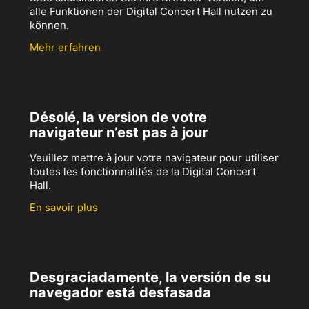
alle Funktionen der Digital Concert Hall nutzen zu
können.
Mehr erfahren
Désolé, la version de votre
navigateur n’est pas à jour
Veuillez mettre à jour votre navigateur pour utiliser
toutes les fonctionnalités de la Digital Concert
Hall.
En savoir plus
Desgraciadamente, la versión de su
navegador está desfasada