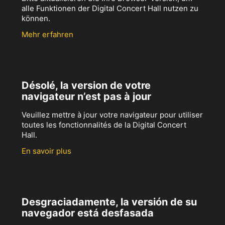
alle Funktionen der Digital Concert Hall nutzen zu
können.
Mehr erfahren
Désolé, la version de votre
navigateur n’est pas à jour
Veuillez mettre à jour votre navigateur pour utiliser
toutes les fonctionnalités de la Digital Concert
Hall.
En savoir plus
Desgraciadamente, la versión de su
navegador está desfasada