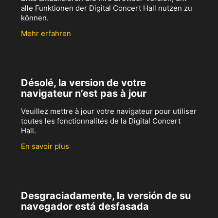
alle Funktionen der Digital Concert Hall nutzen zu
können.
Mehr erfahren
Désolé, la version de votre
navigateur n’est pas à jour
Veuillez mettre à jour votre navigateur pour utiliser
toutes les fonctionnalités de la Digital Concert
Hall.
En savoir plus
Desgraciadamente, la versión de su
navegador está desfasada