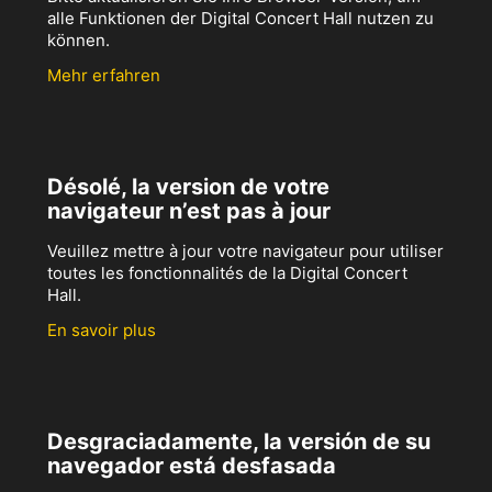
alle Funktionen der Digital Concert Hall nutzen zu
können.
Mehr erfahren
Désolé, la version de votre
navigateur n’est pas à jour
Veuillez mettre à jour votre navigateur pour utiliser
toutes les fonctionnalités de la Digital Concert
Hall.
En savoir plus
Desgraciadamente, la versión de su
navegador está desfasada