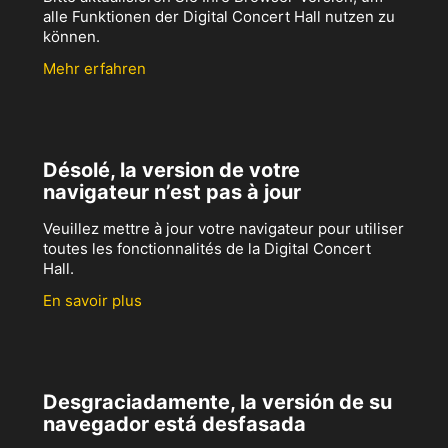
alle Funktionen der Digital Concert Hall nutzen zu
können.
Mehr erfahren
Désolé, la version de votre
navigateur n’est pas à jour
Veuillez mettre à jour votre navigateur pour utiliser
toutes les fonctionnalités de la Digital Concert
Hall.
En savoir plus
Desgraciadamente, la versión de su
navegador está desfasada