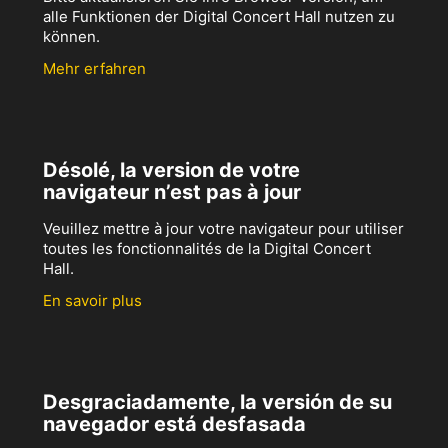
alle Funktionen der Digital Concert Hall nutzen zu
können.
Mehr erfahren
Désolé, la version de votre
navigateur n’est pas à jour
Veuillez mettre à jour votre navigateur pour utiliser
toutes les fonctionnalités de la Digital Concert
Hall.
En savoir plus
Desgraciadamente, la versión de su
navegador está desfasada