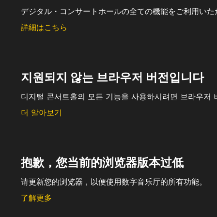
デジタル・コンサートホールの全ての機能をご利用いた
詳細はこちら
지원되지 않는 브라우저 버전입니다
디지털 콘서트홀의 모든 기능을 사용하시려면 브라우저 
더 알아보기
抱歉，您当前的浏览器版本过低
请更新您的浏览器，以便使用数字音乐厅的所有功能。
了解更多