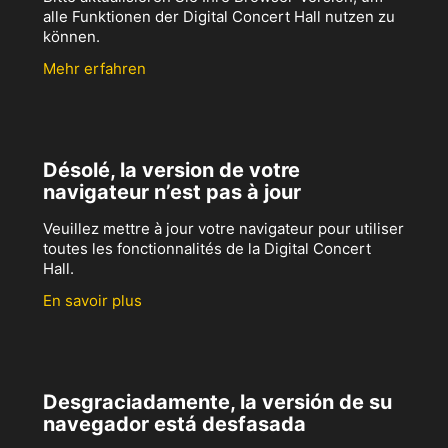
alle Funktionen der Digital Concert Hall nutzen zu
können.
Mehr erfahren
Désolé, la version de votre
navigateur n’est pas à jour
Veuillez mettre à jour votre navigateur pour utiliser
toutes les fonctionnalités de la Digital Concert
Hall.
En savoir plus
Desgraciadamente, la versión de su
navegador está desfasada