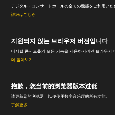
デジタル・コンサートホールの全ての機能をご利用いた
詳細はこちら
지원되지 않는 브라우저 버전입니다
디지털 콘서트홀의 모든 기능을 사용하시려면 브라우저 
더 알아보기
抱歉，您当前的浏览器版本过低
请更新您的浏览器，以便使用数字音乐厅的所有功能。
了解更多