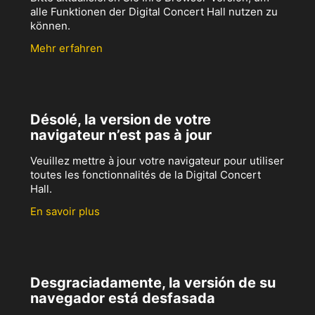
alle Funktionen der Digital Concert Hall nutzen zu
können.
Mehr erfahren
Désolé, la version de votre
navigateur n’est pas à jour
Veuillez mettre à jour votre navigateur pour utiliser
toutes les fonctionnalités de la Digital Concert
Hall.
En savoir plus
Desgraciadamente, la versión de su
navegador está desfasada