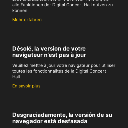
alle Funktionen der Digital Concert Hall nutzen zu
können.
Mehr erfahren
Désolé, la version de votre
navigateur n’est pas à jour
Veuillez mettre à jour votre navigateur pour utiliser
toutes les fonctionnalités de la Digital Concert
Hall.
En savoir plus
Desgraciadamente, la versión de su
navegador está desfasada