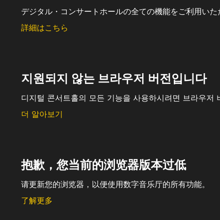
デジタル・コンサートホールの全ての機能をご利用いた
詳細はこちら
지원되지 않는 브라우저 버전입니다
디지털 콘서트홀의 모든 기능을 사용하시려면 브라우저 
더 알아보기
抱歉，您当前的浏览器版本过低
请更新您的浏览器，以便使用数字音乐厅的所有功能。
了解更多