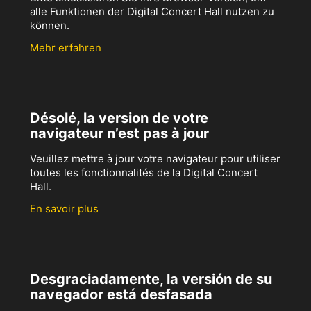
alle Funktionen der Digital Concert Hall nutzen zu
können.
Mehr erfahren
Désolé, la version de votre
navigateur n’est pas à jour
Veuillez mettre à jour votre navigateur pour utiliser
toutes les fonctionnalités de la Digital Concert
Hall.
En savoir plus
Desgraciadamente, la versión de su
navegador está desfasada