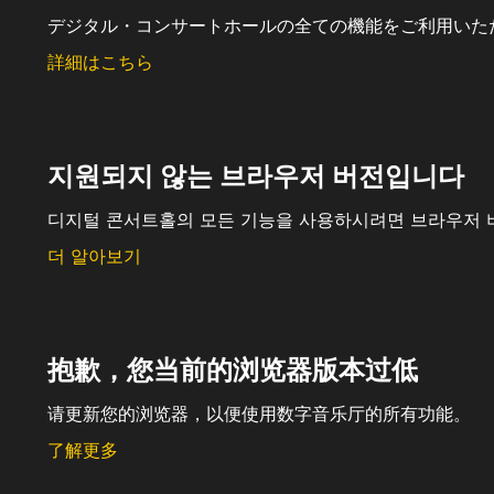
デジタル・コンサートホールの全ての機能をご利用いた
詳細はこちら
지원되지 않는 브라우저 버전입니다
디지털 콘서트홀의 모든 기능을 사용하시려면 브라우저 
더 알아보기
抱歉，您当前的浏览器版本过低
请更新您的浏览器，以便使用数字音乐厅的所有功能。
了解更多