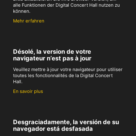
alle Funktionen der Digital Concert Hall nutzen zu
können.
Mehr erfahren
Désolé, la version de votre
navigateur n’est pas à jour
Veuillez mettre à jour votre navigateur pour utiliser
toutes les fonctionnalités de la Digital Concert
Hall.
En savoir plus
Desgraciadamente, la versión de su
navegador está desfasada