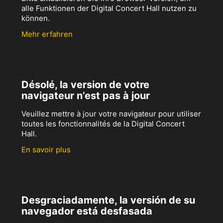
alle Funktionen der Digital Concert Hall nutzen zu
können.
Mehr erfahren
Désolé, la version de votre
navigateur n’est pas à jour
Veuillez mettre à jour votre navigateur pour utiliser
toutes les fonctionnalités de la Digital Concert
Hall.
En savoir plus
Desgraciadamente, la versión de su
navegador está desfasada