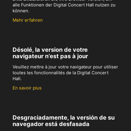
alle Funktionen der Digital Concert Hall nutzen zu
können.
Mehr erfahren
Désolé, la version de votre
navigateur n’est pas à jour
Veuillez mettre à jour votre navigateur pour utiliser
toutes les fonctionnalités de la Digital Concert
Hall.
En savoir plus
Desgraciadamente, la versión de su
navegador está desfasada