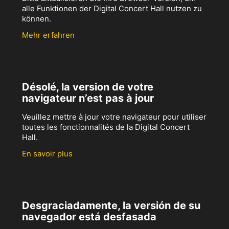
alle Funktionen der Digital Concert Hall nutzen zu
können.
Mehr erfahren
Désolé, la version de votre
navigateur n’est pas à jour
Veuillez mettre à jour votre navigateur pour utiliser
toutes les fonctionnalités de la Digital Concert
Hall.
En savoir plus
Desgraciadamente, la versión de su
navegador está desfasada