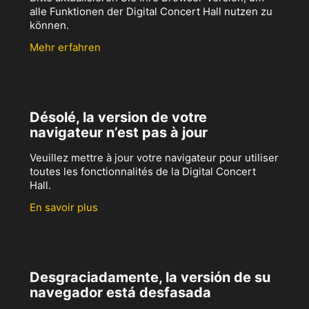
alle Funktionen der Digital Concert Hall nutzen zu
können.
Mehr erfahren
Désolé, la version de votre
navigateur n’est pas à jour
Veuillez mettre à jour votre navigateur pour utiliser
toutes les fonctionnalités de la Digital Concert
Hall.
En savoir plus
Desgraciadamente, la versión de su
navegador está desfasada