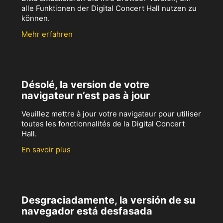
alle Funktionen der Digital Concert Hall nutzen zu
können.
Mehr erfahren
Désolé, la version de votre
navigateur n’est pas à jour
Veuillez mettre à jour votre navigateur pour utiliser
toutes les fonctionnalités de la Digital Concert
Hall.
En savoir plus
Desgraciadamente, la versión de su
navegador está desfasada