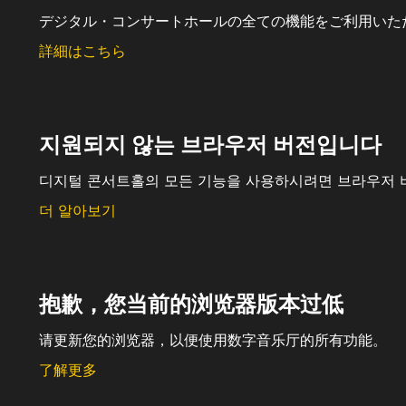
デジタル・コンサートホールの全ての機能をご利用いた
詳細はこちら
지원되지 않는 브라우저 버전입니다
디지털 콘서트홀의 모든 기능을 사용하시려면 브라우저 
더 알아보기
抱歉，您当前的浏览器版本过低
请更新您的浏览器，以便使用数字音乐厅的所有功能。
了解更多