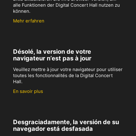
alle Funktionen der Digital Concert Hall nutzen zu
können.
Mehr erfahren
Désolé, la version de votre
navigateur n’est pas à jour
Veuillez mettre à jour votre navigateur pour utiliser
toutes les fonctionnalités de la Digital Concert
Hall.
En savoir plus
Desgraciadamente, la versión de su
navegador está desfasada